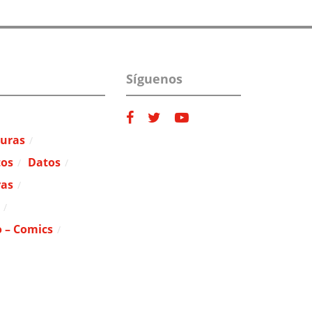
Síguenos
duras
tos
Datos
as
o – Comics