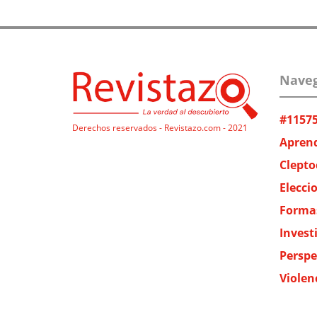
Naveg
#11575 
Derechos reservados - Revistazo.com - 2021
Aprend
Clepto
Elecci
Formas
Invest
Perspe
Violen