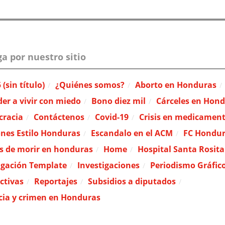
a por nuestro sitio
(sin título)
¿Quiénes somos?
Aborto en Honduras
er a vivir con miedo
Bono diez mil
Cárceles en Hon
cracia
Contáctenos
Covid-19
Crisis en medicamen
ones Estilo Honduras
Escandalo en el ACM
FC Hondur
 de morir en honduras
Home
Hospital Santa Rosita
igación Template
Investigaciones
Periodismo Gráfic
ctivas
Reportajes
Subsidios a diputados
cia y crimen en Honduras