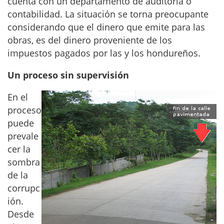
cuenta con un departamento de auditoria o
contabilidad. La situación se torna preocupante
considerando que el dinero que emite para las
obras, es del dinero proveniente de los
impuestos pagados por las y los hondureños.
Un proceso sin supervisión
En el
proceso
puede
prevale
cer la
sombra
de la
corrupc
ión.
Desde