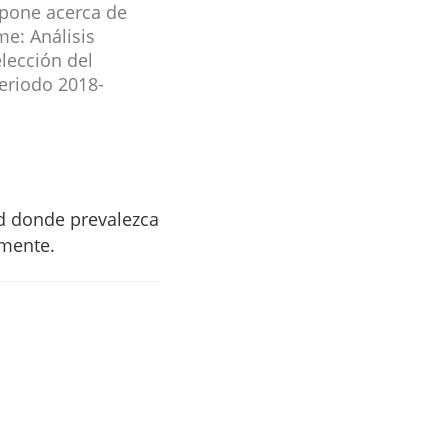
expone acerca de
me: Análisis
elección del
periodo 2018-
ad donde prevalezca
amente.