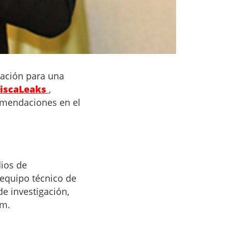
iación para una
FiscaLeaks
,
comendaciones en el
dios de
 equipo técnico de
e investigación,
om.