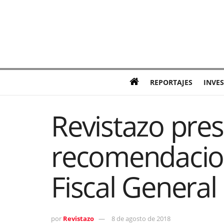
REPORTAJES
INVE
Revistazo pres
recomendacion
Fiscal General
por
Revistazo
8 de agosto de 2018