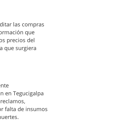
uditar las compras
formación que
os precios del
a que surgiera
ente
n en Tegucigalpa
 reclamos,
r falta de insumos
muertes.