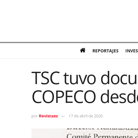
REPORTAJES
INVE
TSC tuvo doc
COPECO desde 
por
Revistazo
17 de abril de 2020