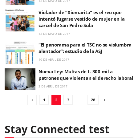
12 DE MAYO DE 2017
Violador de “Xiomarita” es el reo que
intentó fugarse vestido de mujer en la
cárcel de San Pedro Sula
12 DE MAYO DE 2017
“El panorama para el TSC no se vislumbra
alentador”: estudio de la ASJ
10 DE ABRIL DE 2017
Nueva Ley: Multas de L. 300 mil a
patrones que violentan el derecho laboral
3 DE ABRIL DE 2017
1
2
3
…
28
Stay Connected test