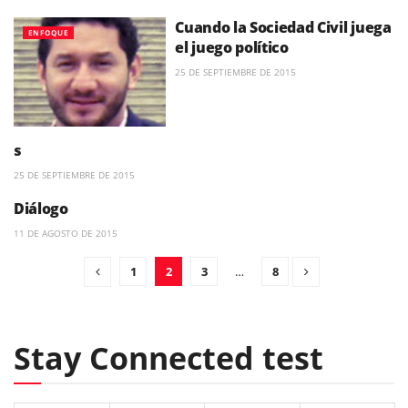
Cuando la Sociedad Civil juega
ENFOQUE
el juego político
25 DE SEPTIEMBRE DE 2015
s
ENFOQUE
25 DE SEPTIEMBRE DE 2015
Diálogo
ENFOQUE
11 DE AGOSTO DE 2015
1
2
3
…
8
Stay Connected test