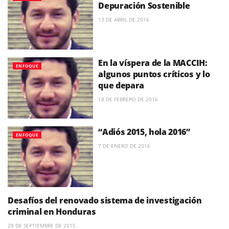
Depuración Sostenible
13 DE ABRIL DE 2016
En la víspera de la MACCIH:
ENFOQUE
algunos puntos críticos y lo
que depara
18 DE FEBRERO DE 2016
“Adiós 2015, hola 2016”
ENFOQUE
7 DE ENERO DE 2016
Desafíos del renovado sistema de investigación
ENFOQUE
criminal en Honduras
28 DE SEPTIEMBRE DE 2015