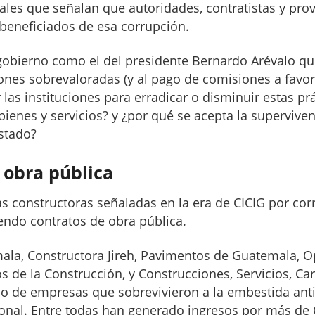
iales que señalan que autoridades, contratistas y pr
beneficiados de esa corrupción.
gobierno como el del presidente Bernardo Arévalo q
iones sobrevaloradas (y al pago de comisiones a favor
las instituciones para erradicar o disminuir estas pr
bienes y servicios? y ¿por qué se acepta la supervive
stado?
 obra pública
as constructoras señaladas en la era de CICIG por co
endo contratos de obra pública.
ala, Constructora Jireh, Pavimentos de Guatemala, O
os de la Construcción, y Construcciones, Servicios, Ca
ado de empresas que sobrevivieron a la embestida ant
onal. Entre todas han generado ingresos por más de 