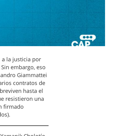
 la justicia por
 Sin embargo, eso
ejandro Giammattei
arios contratos de
breviven hasta el
e resistieron una
n firmado
os).
, Yamanik Cholotío,