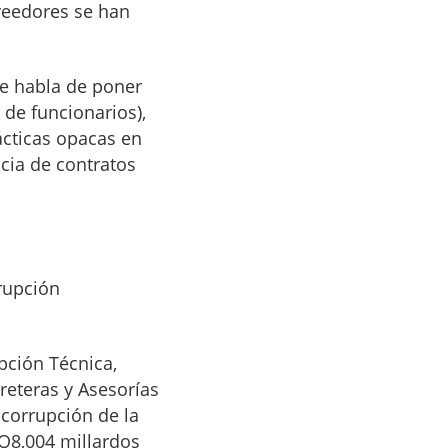
oveedores se han
ue habla de poner
 de funcionarios),
ácticas opacas en
ncia de contratos
rrupción
pción Técnica,
rreteras y Asesorías
icorrupción de la
Q8,004 millardos