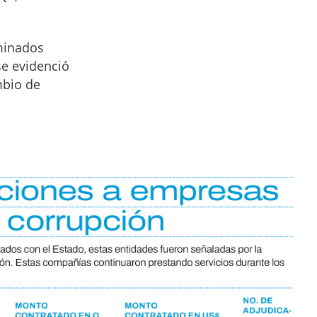
minados
se evidenció
mbio de