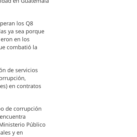
nidad en Guatemala
uperan los Q8
das ya sea porque
ieron en los
ue combatió la
ón de servicios
orrupción,
es) en contratos
po de corrupción
 encuentra
inisterio Público
ales y en