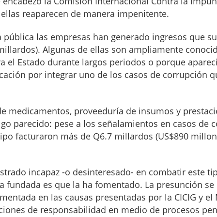
e encabezó la Comisión Internacional Contra la Impu
 ellas reaparecen de manera impenitente.
a pública las empresas han generado ingresos que s
millardos). Algunas de ellas son ampliamente conoci
a el Estado durante largos periodos o porque aparec
ación por integrar uno de los casos de corrupción q
 de medicamentos, proveeduría de insumos y prestaci
lgo parecido: pese a los señalamientos en casos de c
ipo facturaron más de Q6.7 millardos (US$890 millon
strado incapaz -o desinteresado- en combatir este ti
a fundada es que la ha fomentado. La presunción se
ntada en las causas presentadas por la CICIG y el M
aciones de responsabilidad en medio de procesos pen