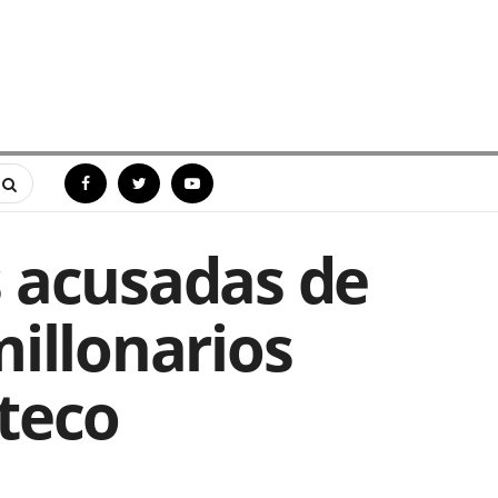
s acusadas de
illonarios
teco