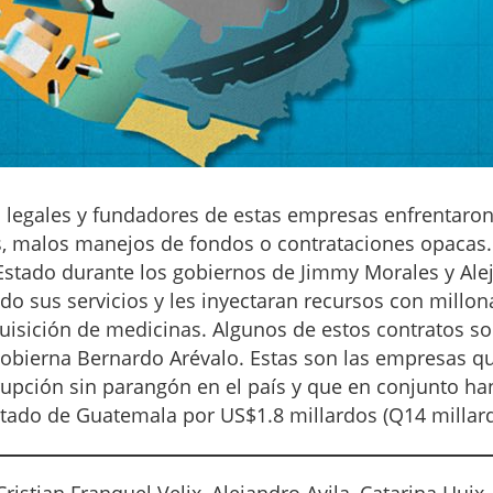
 legales y fundadores de estas empresas enfrentaron a
, malos manejos de fondos o contrataciones opacas.
Estado durante los gobiernos de Jimmy Morales y Al
do sus servicios y les inyectaran recursos con millon
uisición de medicinas. Algunos de estos contratos so
bierna Bernardo Arévalo. Estas son las empresas qu
upción sin parangón en el país y que en conjunto ha
stado de Guatemala por US$1.8 millardos (Q14 millard
ristian Franquel Velix, Alejandro Avila, Catarina Huix