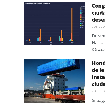
Cong
ciud
dese
7 DE JULIO
Durant
Nacion
de 22%
Hond
de le
insta
ciuda
7 DE JULIO
Si pag