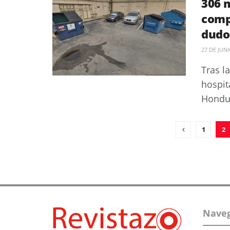
306 m
comp
dudos
27 DE JUN
Tras l
hospit
Hondur
1
2
Naveg