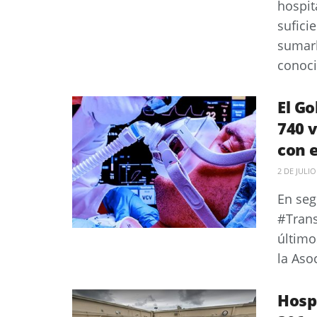
hospit
sufici
sumarl
conoció
El G
740 
con e
2 DE JULIO
En seg
#Trans
último
la Aso
Hospi