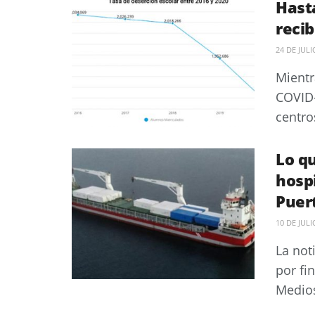
Hasta
reci
24 DE JULI
Mientr
COVID-
centro
Lo qu
hosp
Puer
10 DE JULI
La not
por fi
Medios