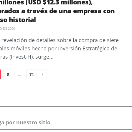
illones (USD $12.3 millones),
rados a través de una empresa con
o historial
IO DE 2020
a revelación de detalles sobre la compra de siete
ales móviles hecha por Inversión Estratégica de
as (Invest-H), surge...
3
…
74
a por nuestro sitio