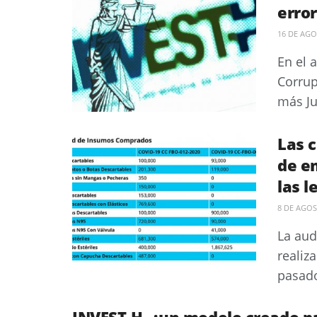
erro
16 DE AGO
En el 
Corrup
más Ju
Las c
de e
las l
8 DE AGOS
La aud
realiz
pasado
INVEST-H, ¿un modelo creado pa