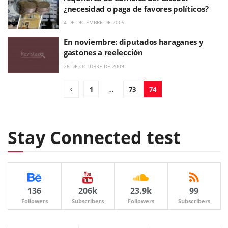
¿necesidad o paga de favores políticos?
4 DE DICIEMBRE DE 2009
En noviembre: diputados haraganes y
gastones a reelección
26 DE OCTUBRE DE 2009
1
…
73
74
Stay Connected test
136
206k
23.9k
99
Followers
Subscribers
Followers
Subscribers