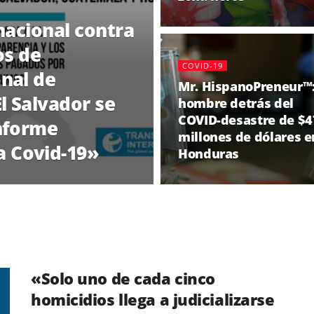
nacional contra
os de
COVID-19
nal de
Mr. HispanoPreneur™:
l Salvador se
hombre detrás del
COVID-desastre de $4
informe
millones de dólares e
 Covid-19»
Honduras
«Solo uno de cada cinco
homicidios llega a judicializarse