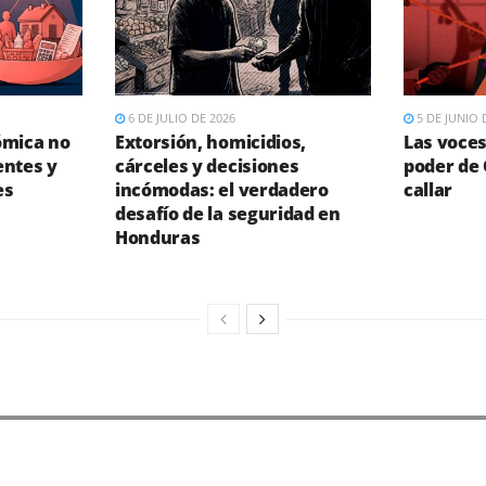
6 DE JULIO DE 2026
5 DE JUNIO 
ómica no
Extorsión, homicidios,
Las voces
entes y
cárceles y decisiones
poder de
es
incómodas: el verdadero
callar
desafío de la seguridad en
Honduras