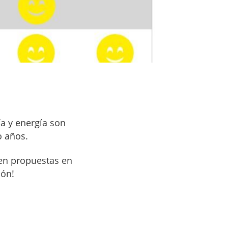
ía y energía son
o años.
nen propuestas en
ión!