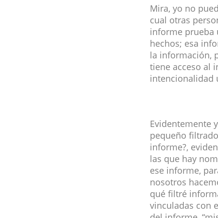
Mira, yo no pued
cual otras perso
informe prueba 
hechos; esa info
la información, 
tiene acceso al 
intencionalidad 
Evidentemente y
pequeño filtrado
informe?, evide
las que hay nom
ese informe, par
nosotros hacemos
qué filtré infor
vinculadas con e
del informe, “mi