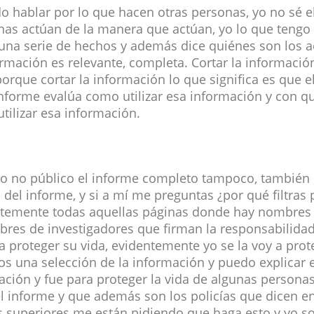
o hablar por lo que hacen otras personas, yo no sé e
nas actúan de la manera que actúan, yo lo que tengo 
una serie de hechos y además dice quiénes son los a
rmación es relevante, completa. Cortar la informació
porque cortar la información lo que significa es que e
informe evalúa como utilizar esa información y con q
utilizar esa información.
o no público el informe completo tampoco, también 
 del informe, y si a mí me preguntas ¿por qué filtras 
ntemente todas aquellas páginas donde hay nombres d
bres de investigadores que firman la responsabilida
a proteger su vida, evidentemente yo se la voy a prot
 una selección de la información y puedo explicar el
mación y fue para proteger la vida de algunas persona
l informe y que además son los policías que dicen en
s superiores me están pidiendo que haga esto y yo s