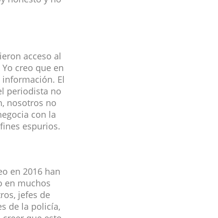
ieron acceso al
. Yo creo que en
 información. El
el periodista no
n, nosotros no
negocia con la
 fines espurios.
veo en 2016 han
no en muchos
os, jefes de
s de la policía,