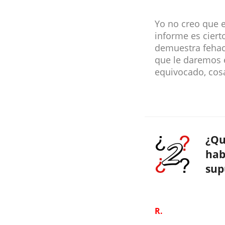
Yo no creo que e
informe es cier
demuestra fehac
que le daremos 
equivocado, co
¿Qu
hab
sup
R.