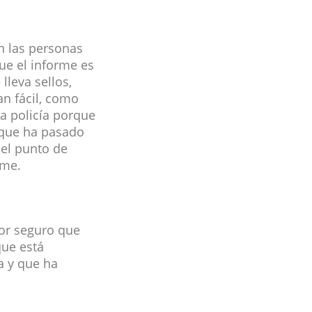
n las personas
ue el informe es
lleva sellos,
an fácil, como
la policía porque
 que ha pasado
 el punto de
rme.
por seguro que
que está
a y que ha