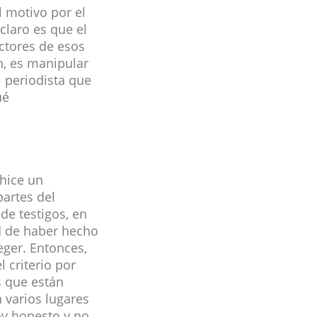
l motivo por el
claro es que el
ctores de esos
n, es manipular
l periodista que
ué
hice un
partes del
e testigos, en
d de haber hecho
eger. Entonces,
 criterio por
s que están
 varios lugares
oy honesto y no