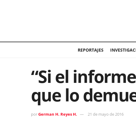
REPORTAJES
INVESTIGAC
“Si el inform
que lo demue
por
German H. Reyes H.
21 de mayo de 2016